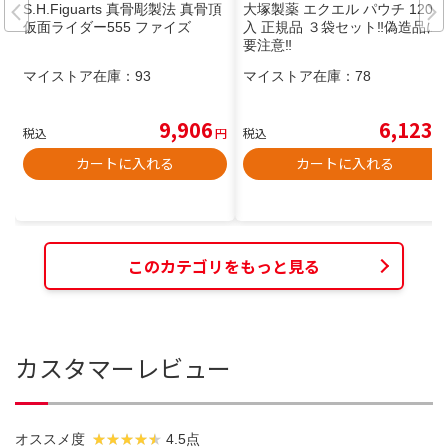
S.H.Figuarts 真骨彫製法 真骨頂
大塚製薬 エクエル パウチ 120粒
仮面ライダー555 ファイズ
入 正規品 ３袋セット‼️偽造品に
要注意‼️
マイストア在庫：
93
マイストア在庫：
78
9,906
6,123
税込
円
税込
円
カートに入れる
カートに入れる
このカテゴリをもっと見る
カスタマーレビュー
オススメ度
4.5点