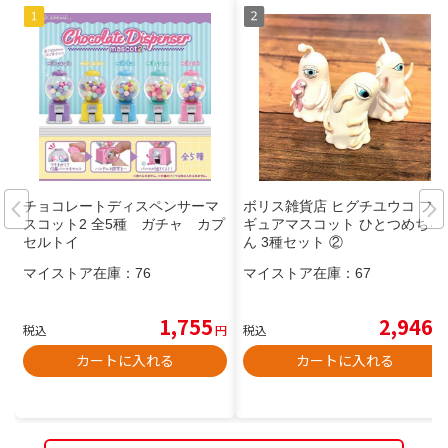
チョコレートディスペンサーマ
ボリス雑貨店 ヒグチユウコ フィ
スコット2 全5種 ガチャ カプ
ギュアマスコット ひとつめちゃ
セルトイ
ん 3種セット ②
マイストア在庫：
76
マイストア在庫：
67
1,755
2,946
税込
円
税込
円
カートに入れる
カートに入れる