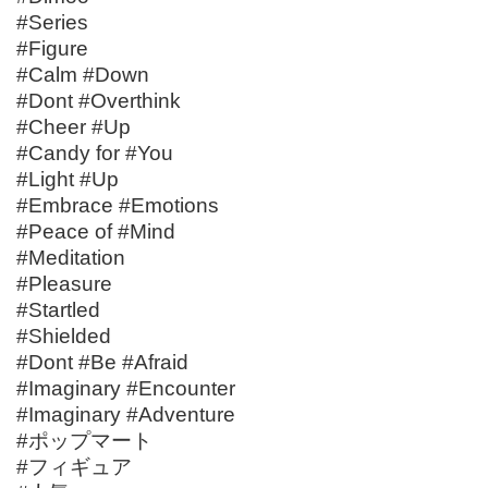
#Series
#Figure
#Calm #Down
#Dont #Overthink
#Cheer #Up
#Candy for #You
#Light #Up
#Embrace #Emotions
#Peace of #Mind
#Meditation
#Pleasure
#Startled
#Shielded
#Dont #Be #Afraid
#Imaginary #Encounter
#Imaginary #Adventure
#ポップマート
#フィギュア