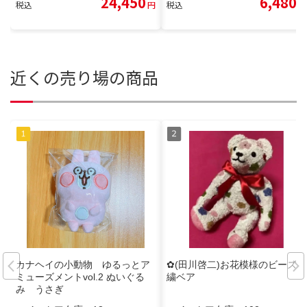
24,450
6,480
税込
円
税込
円
近くの売り場の商品
カナヘイの小動物 ゆるっとア
✿(田川啓二)お花模様のビーズ刺
ミューズメントvol.2 ぬいぐる
繍ベア
み うさぎ