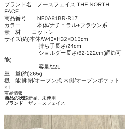
ブランド名 ノースフェイス THE NORTH
FACE
商品番号 NF0A81BR-R17
カラー 本体/ナチュラル+ブラウン系
素 材 コットン
サイズ(約)本体/W46×H32×D15cm
持ち手長さ/24cm
ショルダー長さ/62-122cm(調節可
能)
容量/22L
重 量(約)265g
機 能 開閉/オープン式 内側/オープンポケット
×1
商品情報
商品の状態
新品、未使用
ブランド
ザノースフェイス