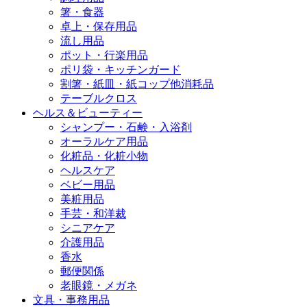
箸・食器
卓上・保存用品
流し用品
ポット・行楽用品
ポリ袋・キッチンガード
割箸・紙皿・紙コップ他消耗品
テーブルクロス
ヘルス＆ビューティー
シャンプー・石鹸・入浴剤
オーラルケア用品
化粧品・化粧小物
ヘルスケア
ベビー用品
美粧用品
手芸・和洋裁
シニアケア
介護用品
香水
郵便関係
老眼鏡・メガネ
文具・事務用品