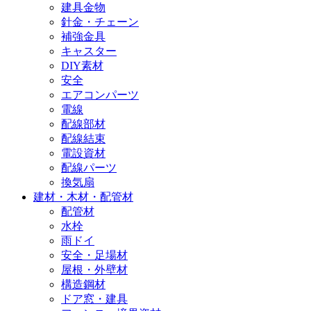
建具金物
針金・チェーン
補強金具
キャスター
DIY素材
安全
エアコンパーツ
電線
配線部材
配線結束
電設資材
配線パーツ
換気扇
建材・木材・配管材
配管材
水栓
雨ドイ
安全・足場材
屋根・外壁材
構造鋼材
ドア窓・建具