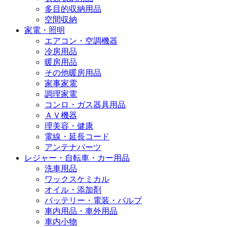
多目的収納用品
空間収納
家電・照明
エアコン・空調機器
冷房用品
暖房用品
その他暖房用品
家事家電
調理家電
コンロ・ガス器具用品
ＡＶ機器
理美容・健康
電線・延長コード
アンテナパーツ
レジャー・自転車・カー用品
洗車用品
ワックスケミカル
オイル・添加剤
バッテリー・電装・バルブ
車内用品・車外用品
車内小物