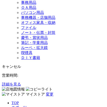
事務用品
ＯＡ用品
パソコン用品
事務機器・店舗用品
オフィス家具・収納
ファイル
ノート・伝票・封筒
慶弔・賞状用品
筆記・学童用品
ルーペ・拡大鏡
喫煙具
ＤＩＹ書籍
キャンセル
営業時間:
詳細を見る
マイストア
変更
TOP