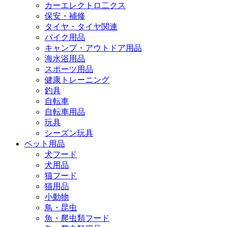
カーエレクトロ二クス
保安・補修
タイヤ・タイヤ関連
バイク用品
キャンプ・アウトドア用品
海水浴用品
スポーツ用品
健康トレーニング
釣具
自転車
自転車用品
玩具
シーズン玩具
ペット用品
犬フード
犬用品
猫フード
猫用品
小動物
鳥・昆虫
魚・爬虫類フード