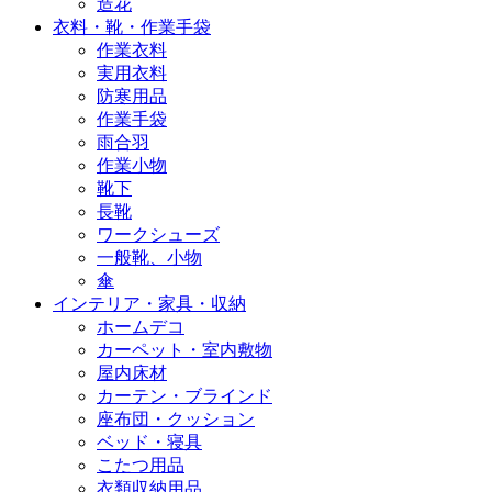
造花
衣料・靴・作業手袋
作業衣料
実用衣料
防寒用品
作業手袋
雨合羽
作業小物
靴下
長靴
ワークシューズ
一般靴、小物
傘
インテリア・家具・収納
ホームデコ
カーペット・室内敷物
屋内床材
カーテン・ブラインド
座布団・クッション
ベッド・寝具
こたつ用品
衣類収納用品