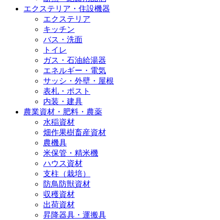
エクステリア・住設機器
エクステリア
キッチン
バス・洗面
トイレ
ガス・石油給湯器
エネルギー・電気
サッシ・外壁・屋根
表札・ポスト
内装・建具
農業資材・肥料・農薬
水稲資材
畑作果樹畜産資材
農機具
米保管・精米機
ハウス資材
支柱（栽培）
防鳥防獣資材
収穫資材
出荷資材
昇降器具・運搬具