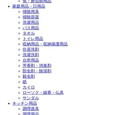
魚・爬虫類用品
家庭用品・日用品
掃除用具
掃除容器
洗濯用品
バス用品
タオル
トイレ用品
収納用品・収納保護用品
住居洗剤
洗濯洗剤
台所用品
芳香剤・消臭剤
防虫剤・除湿剤
殺虫剤
紙
カイロ
ローソク・線香・仏具
サンダル
キッチン用品
調理器具
調理用品