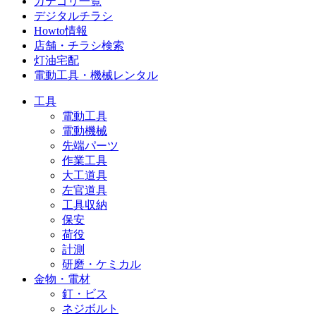
カテゴリ一覧
デジタルチラシ
Howto情報
店舗・チラシ検索
灯油宅配
電動工具・機械レンタル
工具
電動工具
電動機械
先端パーツ
作業工具
大工道具
左官道具
工具収納
保安
荷役
計測
研磨・ケミカル
金物・電材
釘・ビス
ネジボルト