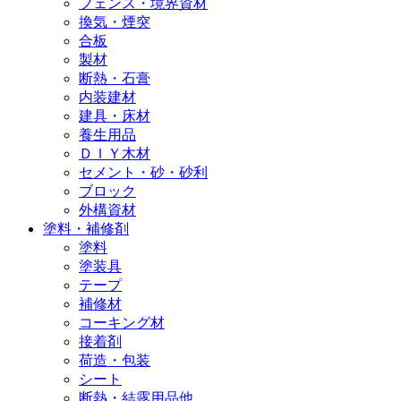
フェンス・境界資材
換気・煙突
合板
製材
断熱・石膏
内装建材
建具・床材
養生用品
ＤＩＹ木材
セメント・砂・砂利
ブロック
外構資材
塗料・補修剤
塗料
塗装具
テープ
補修材
コーキング材
接着剤
荷造・包装
シート
断熱・結露用品他