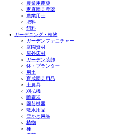
農業用農薬
家庭園芸農薬
農業用土
肥料
飼料
ガーデニング・植物
ガーデンファニチャー
庭園資材
屋外床材
ガーデン装飾
鉢・プランター
用土
育成園芸用品
土農具
刈払機
噴霧器
園芸機器
散水用品
雪かき用品
植物
種