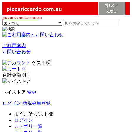
詳しくは
pizzariccardo.com.au
こちら
pizzariccardo.com.au
ご利用案内
お問い合わせ
ゲスト様
0
合計金額
0円
マイストア
変更
ログイン
新規会員登録
ようこそ
ゲスト様
ログイン
カテゴリ一覧