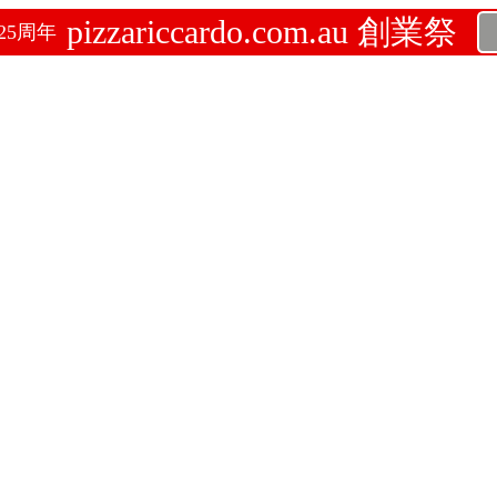
pizzariccardo.com.au 創業祭
25周年