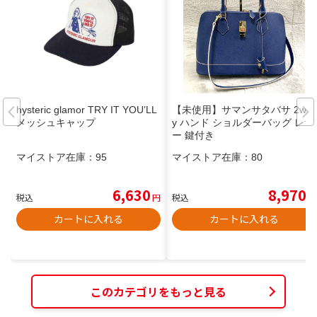
hysteric glamor TRY IT YOU’LL
【未使用】サマンサタバサ 2wa
メッシュキャップ
y ハンド ショルダーバッグ レザ
ー 鍵付き
マイストア在庫：
95
マイストア在庫：
80
6,630
8,970
税込
円
税込
円
カートに入れる
カートに入れる
このカテゴリをもっと見る