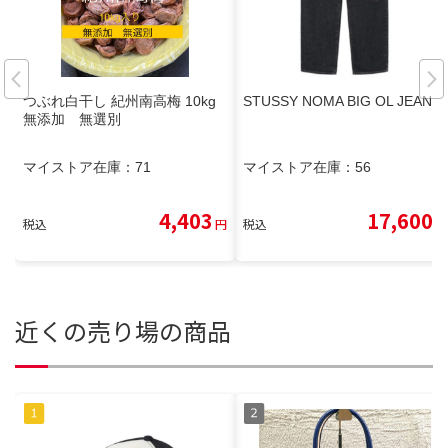
つぶれ白干し 紀州南高梅 10kg
STUSSY NOMA BIG OL JEAN
無添加 無選別
マイストア在庫：
71
マイストア在庫：
56
4,403
17,600
税込
円
税込
円
近くの売り場の商品