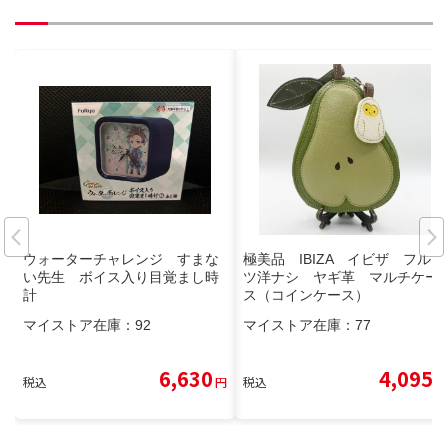
ウォーターチャレンジ すまな
極美品 IBIZA イビザ フルー
い先生 ボイス入り目覚まし時
ツ洋ナシ ヤギ革 マルチケー
計
ス（コインケース）
マイストア在庫：
92
マイストア在庫：
77
6,630
4,095
税込
円
税込
円