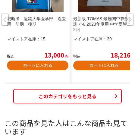
裁断済 近畿大学医学部 過去
最新版 TOMAS 最難関中算数特
問 前期 後期
訓 小6 2023年度用 中学受験 全1
2回
マイストア在庫：
15
マイストア在庫：
39
13,000
18,216
税込
円
税込
円
カートに入れる
カートに入れる
このカテゴリをもっと見る
この商品を見た人はこんな商品も見て
います