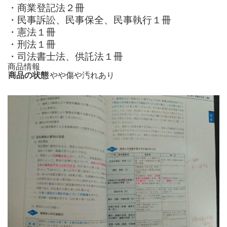
・商業登記法２冊
・民事訴訟、民事保全、民事執行１冊
・憲法１冊
・刑法１冊
・司法書士法、供託法１冊
商品情報
商品の状態
やや傷や汚れあり