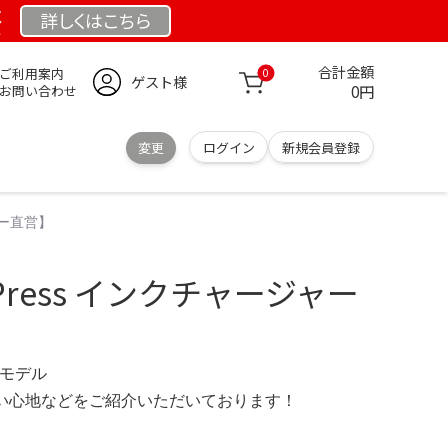
祭
詳しくは
こちら
合計金額
ご利用案内
0
ゲスト様
0円
お問い合わせ
変更
ログイン
新規会員登録
ーカー直営】
el Press インクチャージャー
 限定モデル
の使い心地などをご紹介いただいております！