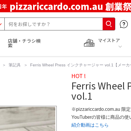
pizzariccardo.com.au 創業
周年
マイストア
店舗・チラシ検
索
筆記具
Ferris Wheel Press インクチャージャー vol.1【メ
HOT !
Ferris Whe
vol.1
※pizzariccardo.com.au
YouTuberの皆様に商品
紹介動画はこちら