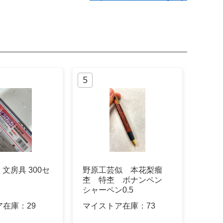
2 文房具 300セ
野原工芸似 本花梨瘤
杢 特杢 ボナンペン
シャーペン0.5
ア在庫：
29
マイストア在庫：
73