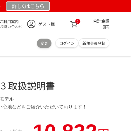
祭
詳しくは
こちら
合計金額
ご利用案内
0
ゲスト様
0円
お問い合わせ
変更
ログイン
新規会員登録
】
ナ3 取扱説明書
 限定モデル
の使い心地などをご紹介いただいております！