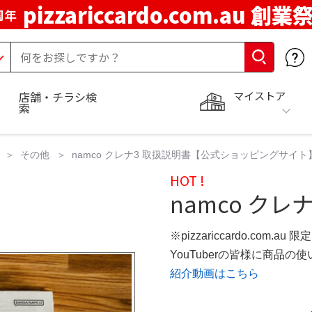
pizzariccardo.com.au 創業
周年
マイストア
店舗・チラシ検
索
その他
namco クレナ3 取扱説明書【公式ショッピングサイト
HOT !
namco クレ
※pizzariccardo.com.au
YouTuberの皆様に商品
紹介動画はこちら