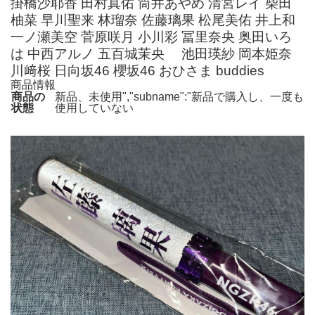
掛橋沙耶香 田村真佑 筒井あやめ 清宮レイ 柴田
柚菜 早川聖来 林瑠奈 佐藤璃果 松尾美佑 井上和
一ノ瀬美空 菅原咲月 小川彩 冨里奈央 奥田いろ
は 中西アルノ 五百城茉央 池田瑛紗 岡本姫奈
川﨑桜 日向坂46 櫻坂46 おひさま buddies
商品情報
商品の
新品、未使用","subname":"新品で購入し、一度も
状態
使用していない