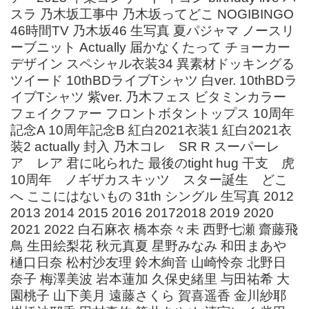
スラ 乃木坂工事中 乃木坂ってどこ NOGIBINGO
46時間TV 乃木坂46 生写真 夏パジャマ ノースリ
ーブニット Actually 届かなくたって チョーカー
デザイン スペシャル衣装34 異素材ドッキングる
ツイード 10thBDライブTシャツ 白ver. 10thBDラ
イブTシャツ 紫ver. 乃木フェス ビタミンカラー
フェイクファー フロントボタントップス 10周年
記念A 10周年記念B 紅白2021衣装1 紅白2021衣
装2 actually 封入 乃木コレ SR R スーパーレ
ア レア 君に叱られた 最後のtight hug 干支 虎
10周年 ノギザカスキッツ スター誕生 どこ
へ ここにはないもの 31th シングル 生写真 2012
2013 2014 2015 2016 20172018 2019 2020
2021 2022 白石麻衣 橋本奈々未 西野七瀬 齋藤飛
鳥 生田絵梨花 秋元真夏 星野みなみ 和田まあや
樋口日奈 松村沙友理 鈴木絢音 山崎怜奈 北野日
奈子 梅澤美波 岩本蓮加 久保史緒里 与田祐希 大
園桃子 山下美月 遠藤さくら 賀喜遥香 金川紗耶