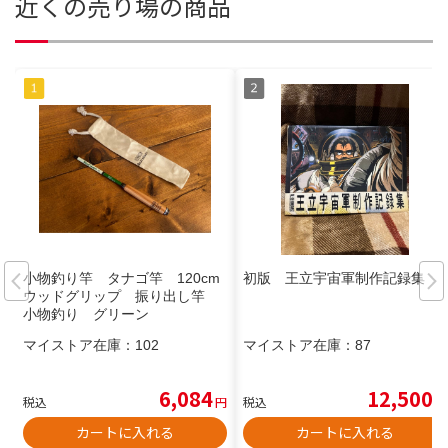
近くの売り場の商品
小物釣り竿 タナゴ竿 120cm
初版 王立宇宙軍制作記録集
ウッドグリップ 振り出し竿
小物釣り グリーン
マイストア在庫：
102
マイストア在庫：
87
6,084
12,500
税込
円
税込
円
カートに入れる
カートに入れる