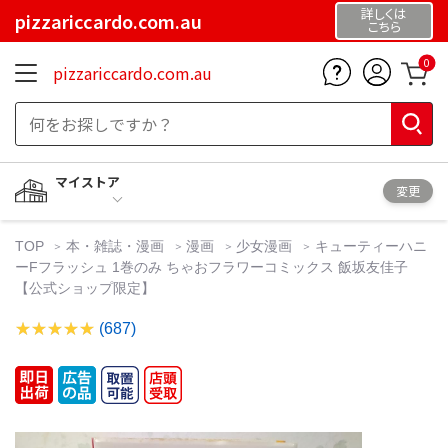
詳しくは
pizzariccardo.com.au
こちら
0
pizzariccardo.com.au
マイストア
変更
TOP
本・雑誌・漫画
漫画
少女漫画
キューティーハニ
ーFフラッシュ 1巻のみ ちゃおフラワーコミックス 飯坂友佳子
【公式ショップ限定】
(687)