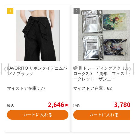
FAVORITO リボンタイデニムパ
鳴潮 トレーディングアクリルブ
ンツ ブラック
ロック2点 1周年 フェス シ
ークレット ザンニー
マイストア在庫：
77
マイストア在庫：
62
2,646
3,780
税込
円
税込
円
カートに入れる
カートに入れる