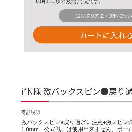
08月11日頃のお届け予定です。
受け取り方法・送料につ
カートに入れ
i*N様 激バックスピン●戻り過
商品説明
激バックスピン●戻り過ぎに注意●激スピン角溝
1.0mm 公式戦には使用出来ません。ボ