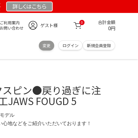
祭
詳しくは
こちら
合計金額
ご利用案内
0
ゲスト様
0円
お問い合わせ
変更
ログイン
新規会員登録
】
ックスピン●戻り過ぎに注
JAWS FOUGD 5
 限定モデル
の使い心地などをご紹介いただいております！