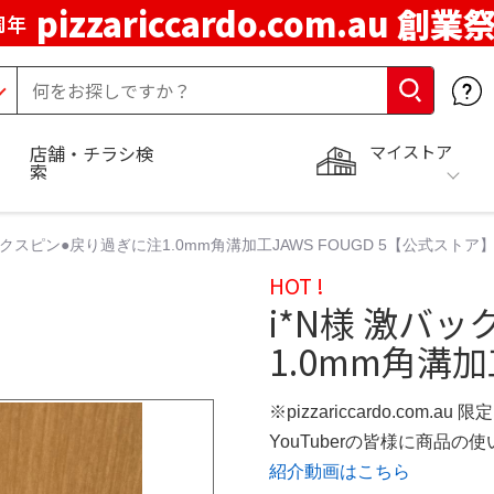
pizzariccardo.com.au 創業
周年
マイストア
店舗・チラシ検
索
ックスピン●戻り過ぎに注1.0mm角溝加工JAWS FOUGD 5【公式ストア
HOT !
i*N様 激バ
1.0mm角溝加工
※pizzariccardo.com.au
YouTuberの皆様に商品
紹介動画はこちら