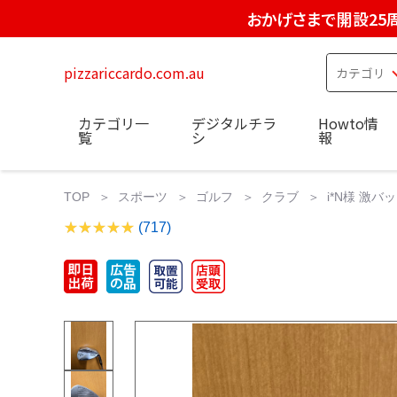
おかげさまで開設25
pizzariccardo.com.au
カテゴリ一
デジタルチラ
Howto情
覧
シ
報
TOP
スポーツ
ゴルフ
クラブ
i*N様 激バ
(717)