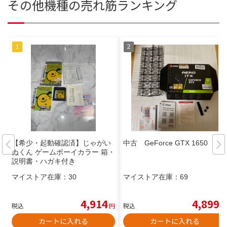
その他機種の売れ筋ランキング
【希少・起動確認済】じゃがい
中古 GeForce GTX 1650
ぬくん ゲームボーイカラー 箱・
説明書・ハガキ付き
マイストア在庫：
30
マイストア在庫：
69
4,914
4,899
税込
円
税込
円
カートに入れる
カートに入れる