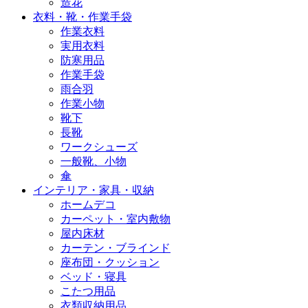
造花
衣料・靴・作業手袋
作業衣料
実用衣料
防寒用品
作業手袋
雨合羽
作業小物
靴下
長靴
ワークシューズ
一般靴、小物
傘
インテリア・家具・収納
ホームデコ
カーペット・室内敷物
屋内床材
カーテン・ブラインド
座布団・クッション
ベッド・寝具
こたつ用品
衣類収納用品