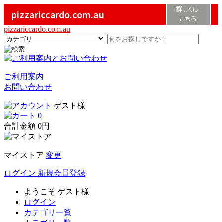
詳しくは
pizzariccardo.com.au
こちら
pizzariccardo.com.au
ご利用案内
お問い合わせ
ゲスト様
0
合計金額
0円
マイストア
変更
ログイン
新規会員登録
ようこそ
ゲスト様
ログイン
カテゴリ一覧