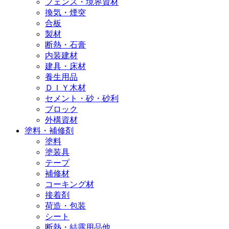
フェンス・境界資材
換気・煙突
合板
製材
断熱・石膏
内装建材
建具・床材
養生用品
ＤＩＹ木材
セメント・砂・砂利
ブロック
外構資材
塗料・補修剤
塗料
塗装具
テープ
補修材
コーキング材
接着剤
荷造・包装
シート
断熱・結露用品他