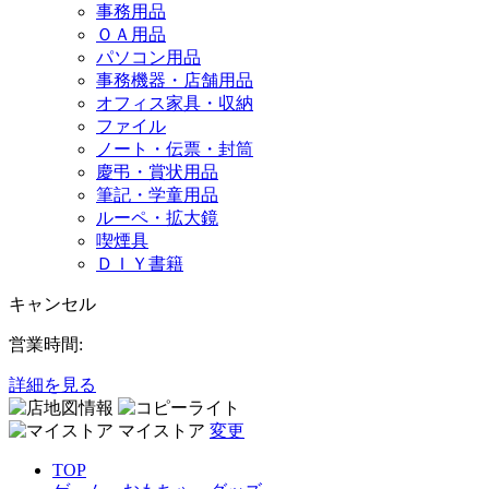
事務用品
ＯＡ用品
パソコン用品
事務機器・店舗用品
オフィス家具・収納
ファイル
ノート・伝票・封筒
慶弔・賞状用品
筆記・学童用品
ルーペ・拡大鏡
喫煙具
ＤＩＹ書籍
キャンセル
営業時間:
詳細を見る
マイストア
変更
TOP