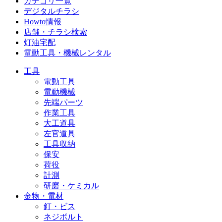
カテゴリ一覧
デジタルチラシ
Howto情報
店舗・チラシ検索
灯油宅配
電動工具・機械レンタル
工具
電動工具
電動機械
先端パーツ
作業工具
大工道具
左官道具
工具収納
保安
荷役
計測
研磨・ケミカル
金物・電材
釘・ビス
ネジボルト