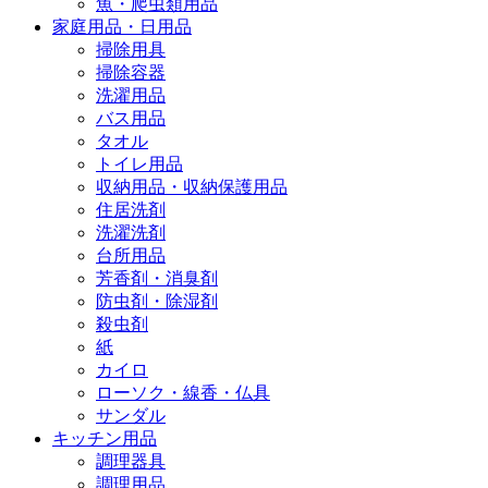
魚・爬虫類用品
家庭用品・日用品
掃除用具
掃除容器
洗濯用品
バス用品
タオル
トイレ用品
収納用品・収納保護用品
住居洗剤
洗濯洗剤
台所用品
芳香剤・消臭剤
防虫剤・除湿剤
殺虫剤
紙
カイロ
ローソク・線香・仏具
サンダル
キッチン用品
調理器具
調理用品