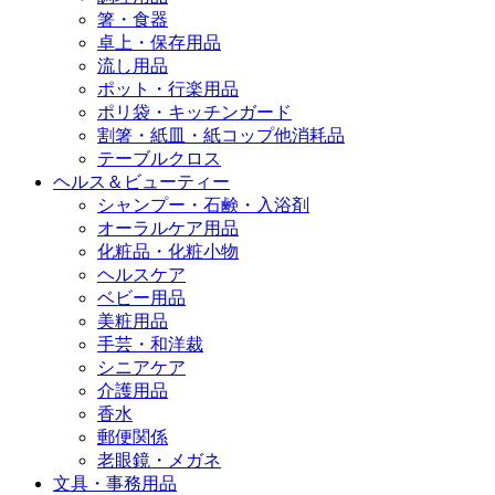
箸・食器
卓上・保存用品
流し用品
ポット・行楽用品
ポリ袋・キッチンガード
割箸・紙皿・紙コップ他消耗品
テーブルクロス
ヘルス＆ビューティー
シャンプー・石鹸・入浴剤
オーラルケア用品
化粧品・化粧小物
ヘルスケア
ベビー用品
美粧用品
手芸・和洋裁
シニアケア
介護用品
香水
郵便関係
老眼鏡・メガネ
文具・事務用品