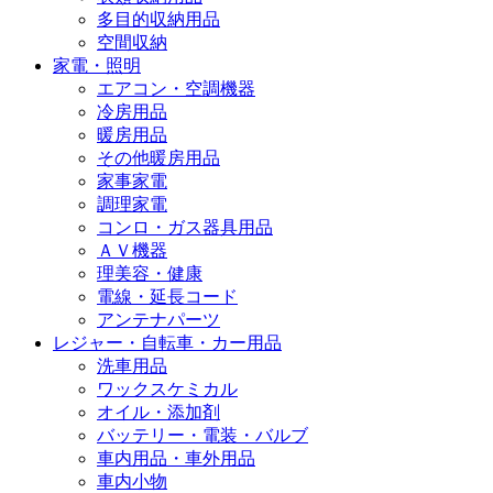
多目的収納用品
空間収納
家電・照明
エアコン・空調機器
冷房用品
暖房用品
その他暖房用品
家事家電
調理家電
コンロ・ガス器具用品
ＡＶ機器
理美容・健康
電線・延長コード
アンテナパーツ
レジャー・自転車・カー用品
洗車用品
ワックスケミカル
オイル・添加剤
バッテリー・電装・バルブ
車内用品・車外用品
車内小物