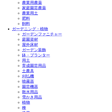
農業用農薬
家庭園芸農薬
農業用土
肥料
飼料
ガーデニング・植物
ガーデンファニチャー
庭園資材
屋外床材
ガーデン装飾
鉢・プランター
用土
育成園芸用品
土農具
刈払機
噴霧器
園芸機器
散水用品
雪かき用品
植物
種