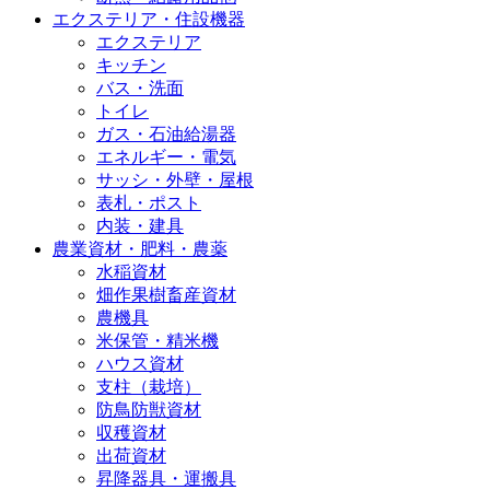
エクステリア・住設機器
エクステリア
キッチン
バス・洗面
トイレ
ガス・石油給湯器
エネルギー・電気
サッシ・外壁・屋根
表札・ポスト
内装・建具
農業資材・肥料・農薬
水稲資材
畑作果樹畜産資材
農機具
米保管・精米機
ハウス資材
支柱（栽培）
防鳥防獣資材
収穫資材
出荷資材
昇降器具・運搬具