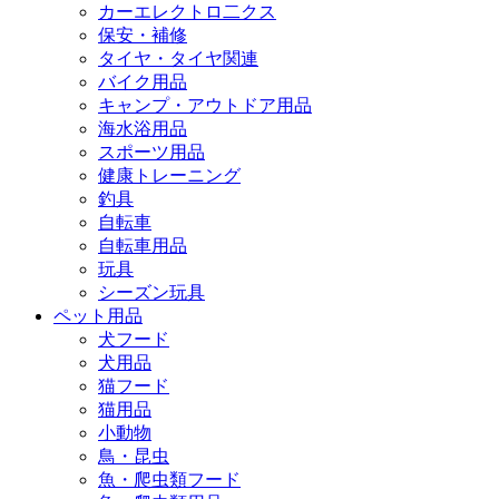
カーエレクトロ二クス
保安・補修
タイヤ・タイヤ関連
バイク用品
キャンプ・アウトドア用品
海水浴用品
スポーツ用品
健康トレーニング
釣具
自転車
自転車用品
玩具
シーズン玩具
ペット用品
犬フード
犬用品
猫フード
猫用品
小動物
鳥・昆虫
魚・爬虫類フード