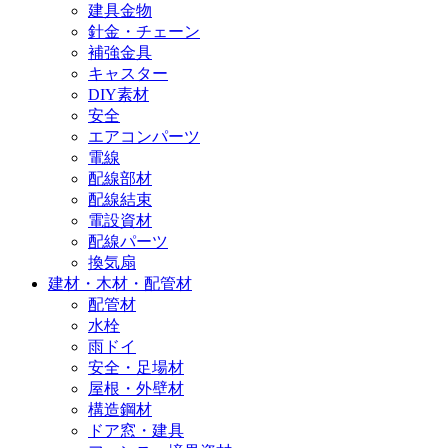
建具金物
針金・チェーン
補強金具
キャスター
DIY素材
安全
エアコンパーツ
電線
配線部材
配線結束
電設資材
配線パーツ
換気扇
建材・木材・配管材
配管材
水栓
雨ドイ
安全・足場材
屋根・外壁材
構造鋼材
ドア窓・建具