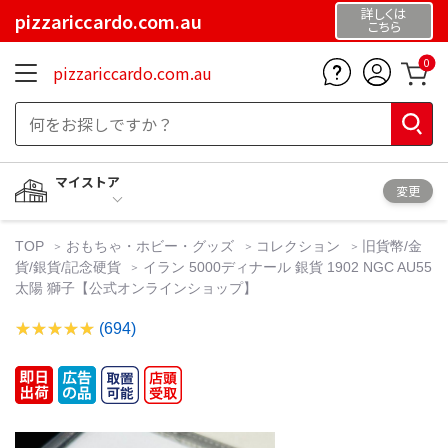
詳しくは
pizzariccardo.com.au
こちら
0
pizzariccardo.com.au
マイストア
変更
TOP
おもちゃ・ホビー・グッズ
コレクション
旧貨幣/金
貨/銀貨/記念硬貨
イラン 5000ディナール 銀貨 1902 NGC AU55
太陽 獅子【公式オンラインショップ】
(694)