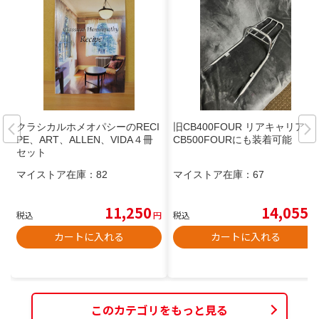
クラシカルホメオパシーのRECI
旧CB400FOUR リアキャリア
PE、ART、ALLEN、VIDA４冊
CB500FOURにも装着可能
セット
マイストア在庫：
82
マイストア在庫：
67
11,250
14,055
税込
円
税込
円
カートに入れる
カートに入れる
このカテゴリをもっと見る