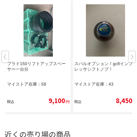
プラド150リフトアップスペー
スバルオプション！gc8インプ
サー一台分
レッサシフトノブ！
マイストア在庫：
58
マイストア在庫：
43
9,100
8,450
税込
円
税込
円
近くの売り場の商品