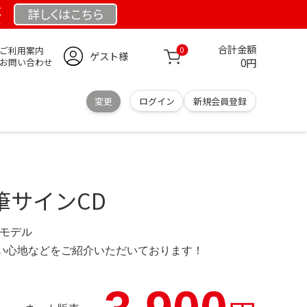
祭
詳しくは
こちら
合計金額
ご利用案内
0
ゲスト様
0円
お問い合わせ
変更
ログイン
新規会員登録
i 直筆サインCD
 限定モデル
の使い心地などをご紹介いただいております！