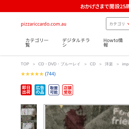
おかげさまで開設25
pizzariccardo.com.au
カテゴリ一
デジタルチラ
Howto情
覧
シ
報
TOP
CD・DVD・ブルーレイ
CD
洋楽
im
(744)