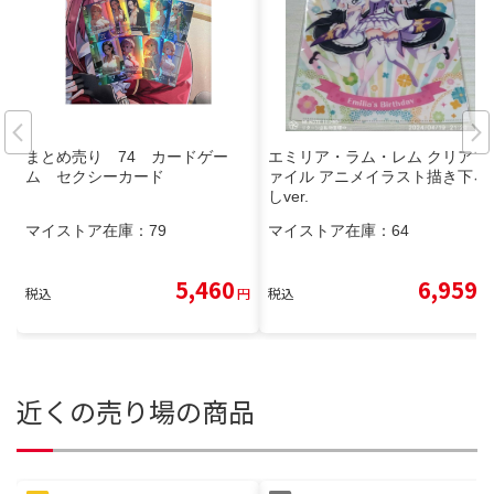
まとめ売り 74 カードゲー
エミリア・ラム・レム クリアフ
ム セクシーカード
ァイル アニメイラスト描き下ろ
しver.
マイストア在庫：
79
マイストア在庫：
64
5,460
6,959
税込
円
税込
円
近くの売り場の商品