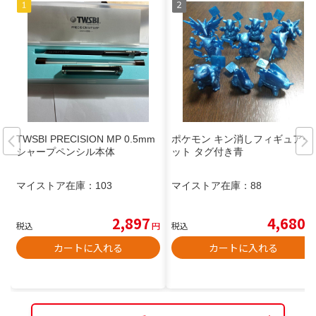
TWSBI PRECISION MP 0.5mm
ポケモン キン消しフィギュアセ
シャープペンシル本体
ット タグ付き青
マイストア在庫：
103
マイストア在庫：
88
2,897
4,680
税込
円
税込
円
カートに入れる
カートに入れる