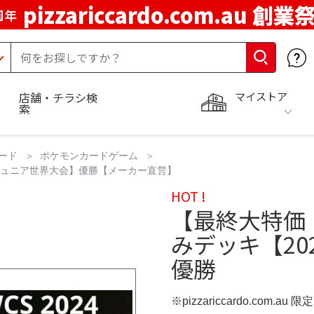
pizzariccardo.com.au 創業
周年
マイストア
店舗・チラシ検
索
ード
ポケモンカードゲーム
 ジュニア世界大会】優勝【メーカー直営】
HOT !
【最終大特価
みデッキ【20
優勝
※pizzariccardo.com.au