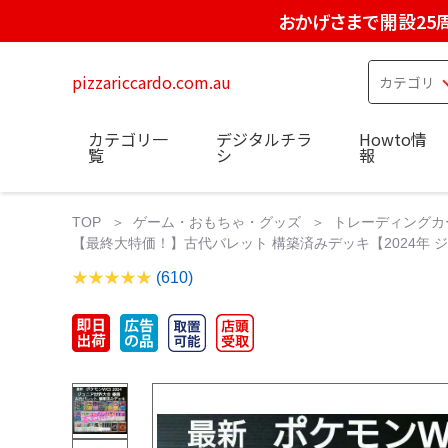
おかげさまで開設25
pizzariccardo.com.au
カテゴリ一
デジタルチラ
Howto情
覧
シ
報
TOP
ゲーム・おもちゃ・グッズ
トレーディングカ
【最終大特価！】古代バレット 構築済みデッキ【2024年
(610)