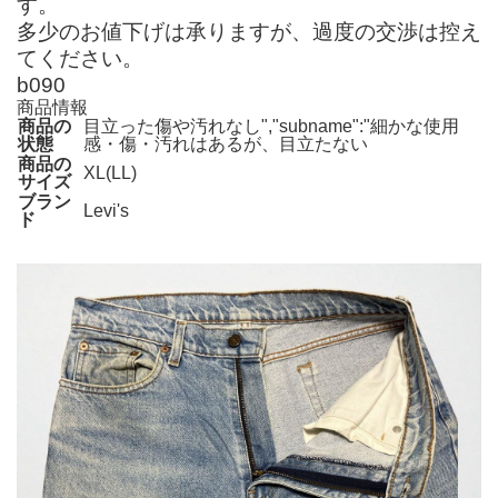
す。
多少のお値下げは承りますが、過度の交渉は控え
てください。
b090
商品情報
商品の
目立った傷や汚れなし","subname":"細かな使用
状態
感・傷・汚れはあるが、目立たない
商品の
XL(LL)
サイズ
ブラン
Levi's
ド