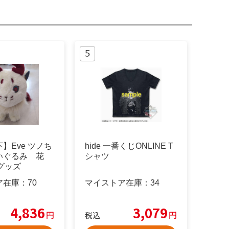
】Eve ツノち
hide 一番くじONLINE T
いぐるみ 花
シャツ
Eグッズ
ア在庫：
70
マイストア在庫：
34
4,836
3,079
円
円
税込