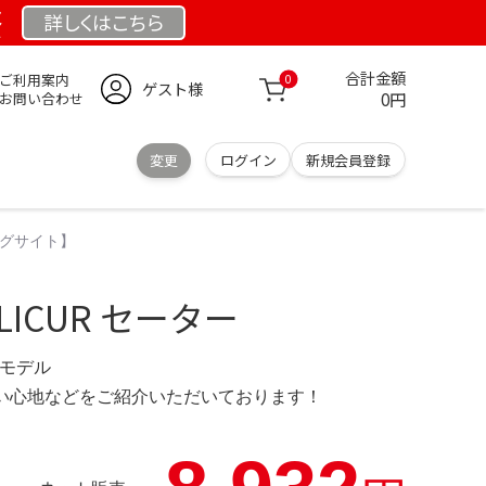
祭
詳しくは
こちら
合計金額
ご利用案内
0
ゲスト様
0円
お問い合わせ
変更
ログイン
新規会員登録
ングサイト】
ICUR セーター
 限定モデル
の使い心地などをご紹介いただいております！