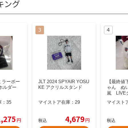
キング
r ミラーボー
JLT 2024 SPYAIR YOSU
【最終値下
ホルダー
KE アクリルスタンド
ゃん ぬ
嵐 LIV
庫：
35
マイストア在庫：
29
マイスト
1,275
4,679
円
円
税込
税込