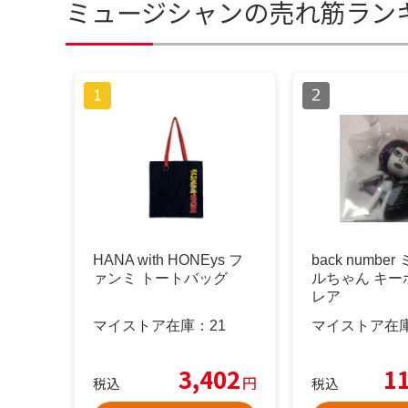
ミュージシャンの売れ筋ラン
HANA with HONEys フ
back numbe
ァンミ トートバッグ
ルちゃん キー
レア
マイストア在庫：
21
マイストア在
3,402
1
円
税込
税込