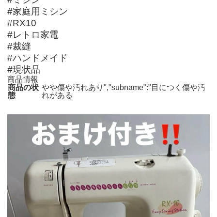
#家庭用ミシン
#RX10
#レトロ家電
#裁縫
#ハンドメイド
#現状品
商品情報
商品の状
やや傷や汚れあり","subname":"目につく傷や汚
態
れがある