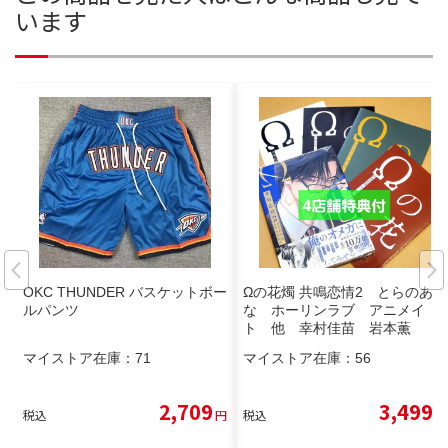
います
OKC THUNDER バスケットボー
Ωの花燭 共鳴恋情2 とらのあ
ルパンツ
な ホーリンラブ アニメイ
ト 他 幸村佳苗 岩本薫
マイストア在庫：
71
マイストア在庫：
56
2,709
3,499
税込
円
税込
円