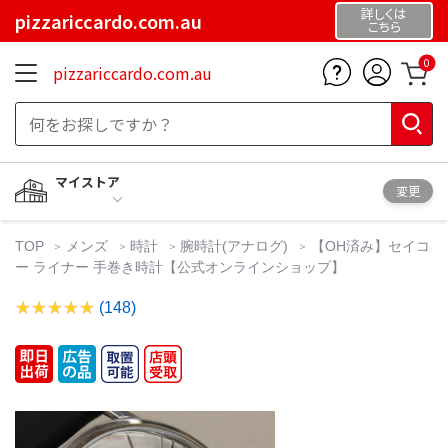
詳しくは
pizzariccardo.com.au
こちら
0
pizzariccardo.com.au
マイストア
変更
TOP
メンズ
時計
腕時計(アナログ)
【OH済み】セイコ
ー ライナー 手巻き時計【公式オンラインショップ】
(148)