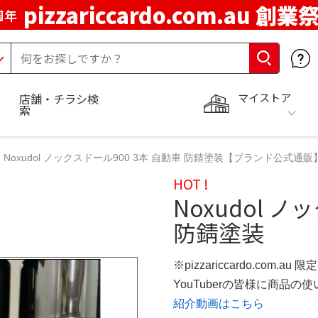
pizzariccardo.com.au 創業
周年
マイストア
店舗・チラシ検
索
Noxudol ノックスドール900 3本 自動車 防錆塗装【ブランド公式通販
HOT !
Noxudol 
防錆塗装
※pizzariccardo.com.au
YouTuberの皆様に商品
紹介動画はこちら