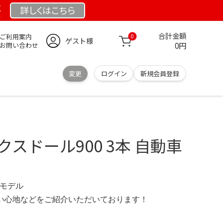
祭
詳しくは
こちら
合計金額
ご利用案内
0
ゲスト様
0円
お問い合わせ
変更
ログイン
新規会員登録
】
ノックスドール900 3本 自動車
 限定モデル
の使い心地などをご紹介いただいております！