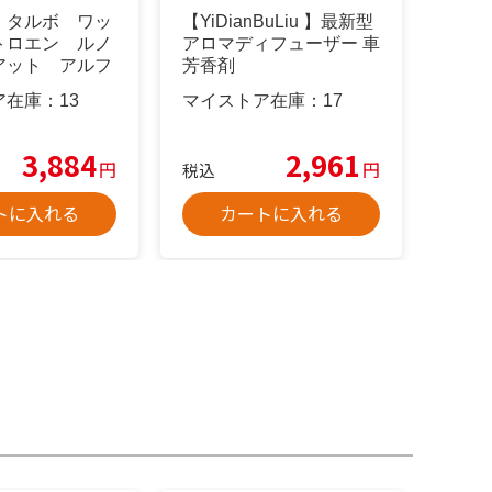
 タルボ ワッ
【YiDianBuLiu 】最新型
トロエン ルノ
アロマディフューザー 車
アット アルフ
芳香剤
ア在庫：
13
マイストア在庫：
17
3,884
2,961
円
円
税込
トに入れる
カートに入れる