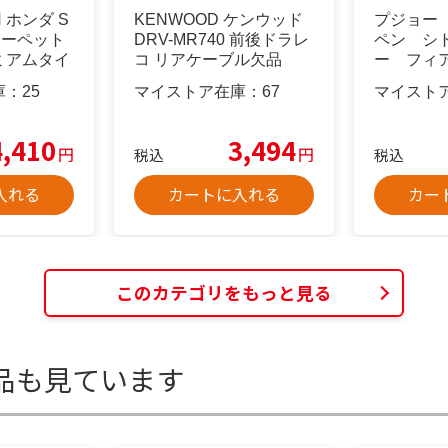
 ホンダ S
KENWOOD ケンウッド
プジョー
カーペット
DRV-MR740 前後ドラレ
ペン シ
ミアムタイ
コ リアケーブル欠品
ー フィ
ァロメオ
庫：
25
マイストア在庫：
67
マイスト
4,410
3,494
円
円
税込
税込
入れる
カートに入れる
カー
このカテゴリをもっと見る
品も見ています