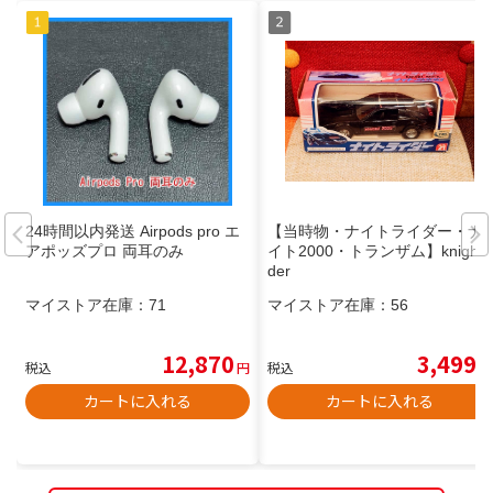
24時間以内発送 Airpods pro エ
【当時物・ナイトライダー・ナ
アポッズプロ 両耳のみ
イト2000・トランザム】knightri
der
マイストア在庫：
71
マイストア在庫：
56
12,870
3,499
税込
円
税込
円
カートに入れる
カートに入れる