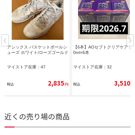
アシックス バスケットボールシ
【6本】AOセプトクリアケア 36
ューズ ホワイト/ローズゴールド
0ml×6本
マイストア在庫：
47
マイストア在庫：
32
2,835
3,510
税込
円
税込
円
近くの売り場の商品