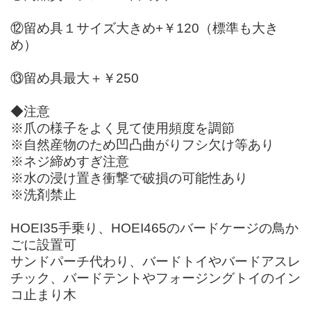
⑫留め具１サイズ大きめ+￥120（標準も大き
め）
⑬留め具最大＋￥250
◆注意
※爪の様子をよく見て使用頻度を調節
※自然産物のため凹凸曲がりフシ欠け等あり
※ネジ締めすぎ注意
※水の浸け置き衝撃で破損の可能性あり
※洗剤禁止
HOEI35手乗り、HOEI465のバードケージの鳥か
ごに設置可
サンドパーチ代わり、バードトイやバードアスレ
チック、バードテントやフォージングトイのイン
コ止まり木