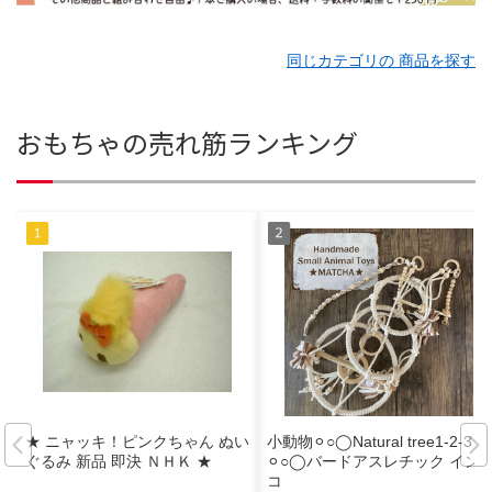
同じカテゴリの 商品を探す
おもちゃの売れ筋ランキング
★ ニャッキ！ピンクちゃん ぬい
小動物⚪︎○◯Natural tree1-2-3
ぐるみ 新品 即決 ＮＨＫ ★
⚪︎○◯バードアスレチック イン
コ