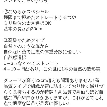
メントください(˶′◡′˶)
②なめらかスペシャル
極限まで極めたストレートうるつや
ミリ単位の太さ選択OK
基本の長さ約23cm
③高級かためタイプ
自然木のような温かさ
自然な凹凸で足裏の体重分散に優しい
自然感選択
1～3→なるべくストレート
4～10→凹凸あり、この世に1本の自然の造形美
グレードが高く23cm超えも問題ありません♪高
品質タイプで組織が密に詰まっており硬く減りづ
らく長持ちするのが特徴！高品質で高価なほど自
然な凹凸や曲がりがありますが、これがとても利
点で適度な凹凸が足裏に優しい♪