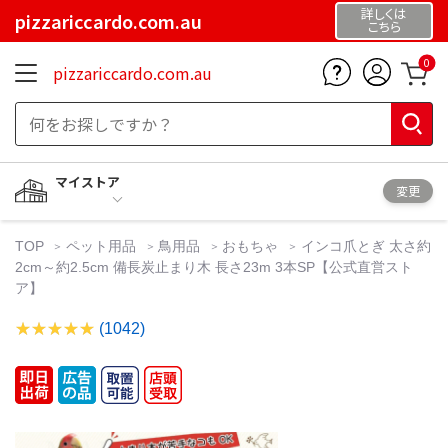
詳しくは
pizzariccardo.com.au
こちら
0
pizzariccardo.com.au
マイストア
変更
TOP
ペット用品
鳥用品
おもちゃ
インコ爪とぎ 太さ約
2cm～約2.5cm 備長炭止まり木 長さ23m 3本SP【公式直営スト
ア】
(1042)