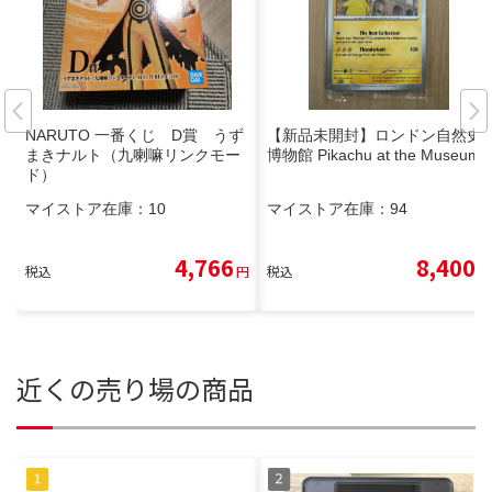
NARUTO 一番くじ D賞 うず
【新品未開封】ロンドン自然史
まきナルト（九喇嘛リンクモー
博物館 Pikachu at the Museum
ド）
マイストア在庫：
10
マイストア在庫：
94
4,766
8,400
税込
円
税込
円
近くの売り場の商品