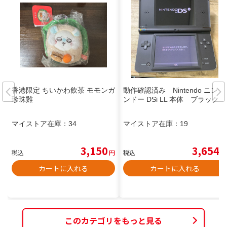
香港限定 ちいかわ飲茶 モモンガ
動作確認済み Nintendo ニンテ
珍珠雞
ンドー DSi LL 本体 ブラック
マイストア在庫：
34
マイストア在庫：
19
3,150
3,654
税込
円
税込
円
カートに入れる
カートに入れる
このカテゴリをもっと見る