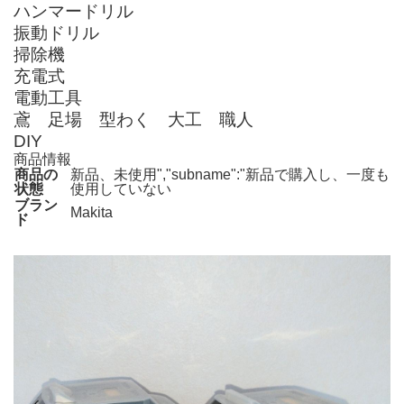
ハンマードリル
振動ドリル
掃除機
充電式
電動工具
鳶 足場 型わく 大工 職人
DIY
商品情報
商品の
新品、未使用","subname":"新品で購入し、一度も
状態
使用していない
ブラン
Makita
ド