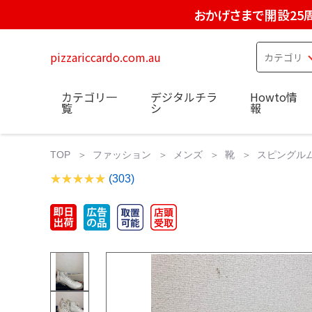
おかげさまで開設25
pizzariccardo.com.au
カテゴリ一
デジタルチラ
Howto情
覧
シ
報
TOP
ファッション
メンズ
靴
スピングル
(303)