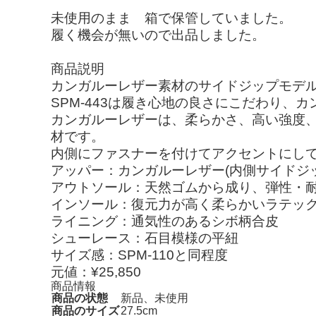
未使用のまま 箱で保管していました。
履く機会が無いので出品しました。
商品説明
カンガルーレザー素材のサイドジップモデ
SPM-443は履き心地の良さにこだわり、
カンガルーレザーは、柔らかさ、高い強度
材です。
内側にファスナーを付けてアクセントにし
アッパー：カンガルーレザー(内側サイドジ
アウトソール：天然ゴムから成り、弾性・耐久性
インソール：復元力が高く柔らかいラテッ
ライニング：通気性のあるシボ柄合皮
シューレース：石目模様の平紐
サイズ感：SPM-110と同程度
元値：¥25,850
商品情報
商品の状態
新品、未使用
商品のサイズ
27.5cm