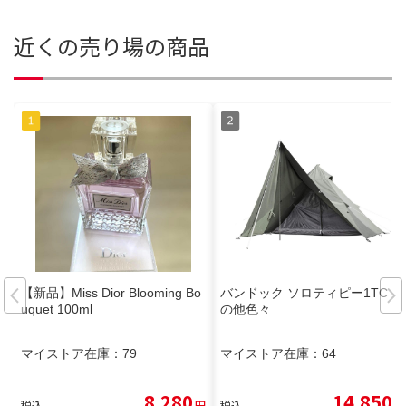
近くの売り場の商品
【新品】Miss Dior Blooming Bo
バンドック ソロティピー1TC そ
uquet 100ml
の他色々
マイストア在庫：
79
マイストア在庫：
64
8,280
14,850
税込
円
税込
円