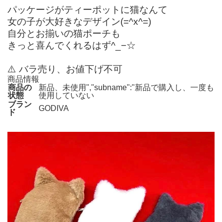
パッケージがティーポットに猫なんて
女の子が大好きなデザイン(=^x^=)
自分とお揃いの猫ポーチも
きっと喜んでくれるはず^_−☆
⚠️ バラ売り、お値下げ不可
商品情報
商品の
新品、未使用","subname":"新品で購入し、一度も
状態
使用していない
ブラン
GODIVA
ド