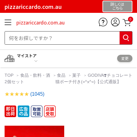
詳しくは
pizzariccardo.com.au
こちら
0
pizzariccardo.com.au
マイストア
変更
TOP
食品・飲料・酒
食品
菓子
GODIVA❣️チョコレート
2個セット 猫ポーチ付き(=^x^=)【公式通販】
(1045)