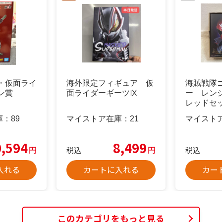
・仮面ライ
海外限定フィギュア 仮
海賊戦隊
ン賞
面ライダーギーツⅨ
ー レンジ
レッドセ
エディシ
庫：
89
マイストア在庫：
21
マイスト
0,594
8,499
円
円
税込
税込
入れる
カートに入れる
カー
このカテゴリをもっと見る