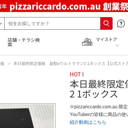
pizzariccardo.com.au 創業
周年
マイストア
店舗・チラシ検
索
特撮
本日最終限定価格 超動αウルトラマン2 1ボックス【公式スト
HOT !
本日最終限定
2 1ボックス
※pizzariccardo.com.au
YouTuberの皆様に商品
紹介動画はこちら