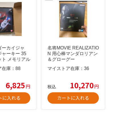
ゴーカイジャ
名将MOVIE REALIZATIO
ャーキー 35
N 用心棒マンダロリアン
ット メモリアル
＆グローグー
ョン
ア在庫：
88
マイストア在庫：
36
6,825
10,270
円
円
税込
トに入れる
カートに入れる