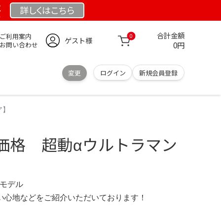
祭
詳しくは
こちら
合計金額
ご利用案内
0
ゲスト様
0円
お問い合わせ
変更
ログイン
新規会員登録
ア】
価格 超動αウルトラマン
 限定モデル
の使い心地などをご紹介いただいております！