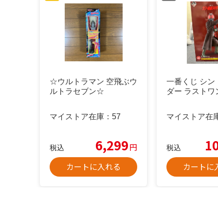
☆ウルトラマン 空飛ぶウ
一番くじ シン
ルトラセブン☆
ダー ラストワ
マイストア在庫：
57
マイストア在
6,299
1
円
税込
税込
カートに入れる
カートに