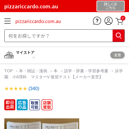
詳しくは
pizzariccardo.com.au
こちら
0
pizzariccardo.com.au
マイストア
変更
TOP
本・雑誌・漫画
本
語学・辞書・学習参考書
浜学
園 小6理科 マスターV 復習テスト【メーカー直営】
(340)