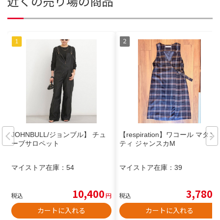
近くの売り場の商品
JOHNBULL/ジョンブル】 チュ
【respiration】ワコール マタニ
ーブサロペット
ティ ジャンスカM
マイストア在庫：
54
マイストア在庫：
39
10,400
3,780
税込
円
税込
円
カートに入れる
カートに入れる