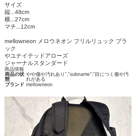
サイズ
縦...48cm
横...27cm
マチ...12cm
mellowneon メロウネオン フリルリュック ブラ
ック
やユナイテッドアローズ
ジャーナルスタンダード
商品情報
商品の状
やや傷や汚れあり","subname":"目につく傷や汚
態
れがある
ブランド
mellowneon