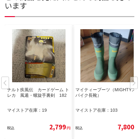
います
ナルト疾風伝 カードゲーム ト
マイティーブーツ（MIGHTYス
レカ 風遁・螺旋手裏剣 182
パイク長靴）
マイストア在庫：
19
マイストア在庫：
103
2,799
7,800
税込
円
税込
円