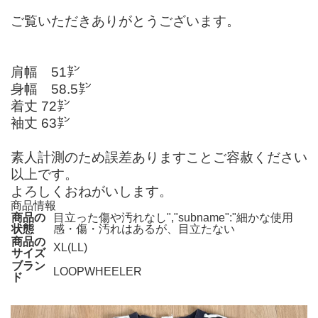
ご覧いただきありがとうございます。
肩幅 51㌢
身幅 58.5㌢
着丈 72㌢
袖丈 63㌢
素人計測のため誤差ありますことご容赦ください
以上です。
よろしくおねがいします。
商品情報
商品の
目立った傷や汚れなし","subname":"細かな使用
状態
感・傷・汚れはあるが、目立たない
商品の
XL(LL)
サイズ
ブラン
LOOPWHEELER
ド