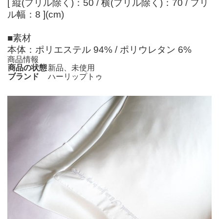
[ 縦(フリル除く)：50 / 横(フリル除く)：70 / フリ
ル幅：8 ](cm)
■素材
本体：ポリエステル 94% / ポリウレタン 6%
商品情報
商品の状態
新品、未使用
ブランド
ハーリップトゥ