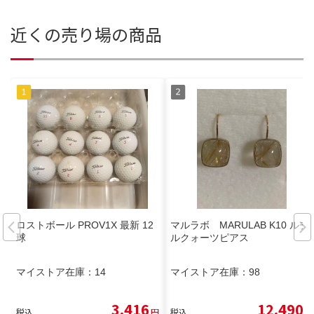
近くの売り場の商品
ロストボール PROV1X 最新 12
マルラボ MARULAB K10 ルチ
球
ルクォーツピアス
マイストア在庫：
14
マイストア在庫：
98
3,416
12,490
税込
円
税込
円