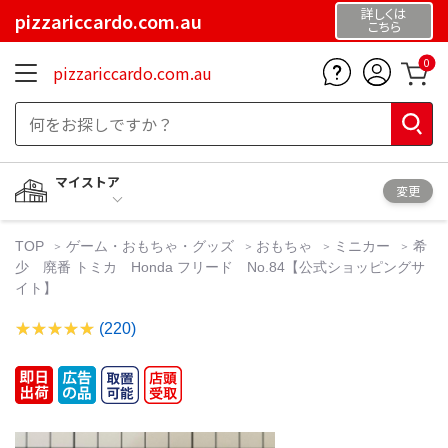
詳しくは
pizzariccardo.com.au
こちら
0
pizzariccardo.com.au
マイストア
変更
TOP
ゲーム・おもちゃ・グッズ
おもちゃ
ミニカー
希
少 廃番 トミカ Honda フリード No.84【公式ショッピングサ
イト】
(220)