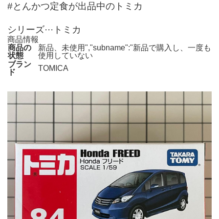
#とんかつ定食が出品中のトミカ
シリーズ···トミカ
商品情報
商品の
新品、未使用","subname":"新品で購入し、一度も
状態
使用していない
ブラン
TOMICA
ド