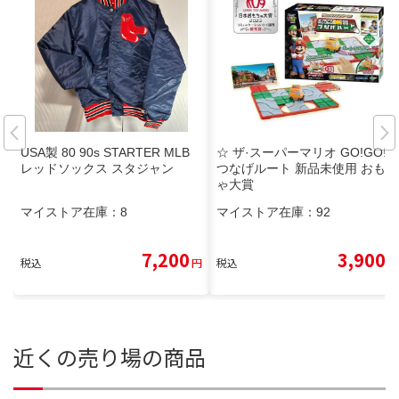
USA製 80 90s STARTER MLB
☆ ザ·スーパーマリオ GO!GO!
レッドソックス スタジャン
つなげルート 新品未使用 おもち
ゃ大賞
マイストア在庫：
8
マイストア在庫：
92
7,200
3,900
税込
円
税込
円
近くの売り場の商品