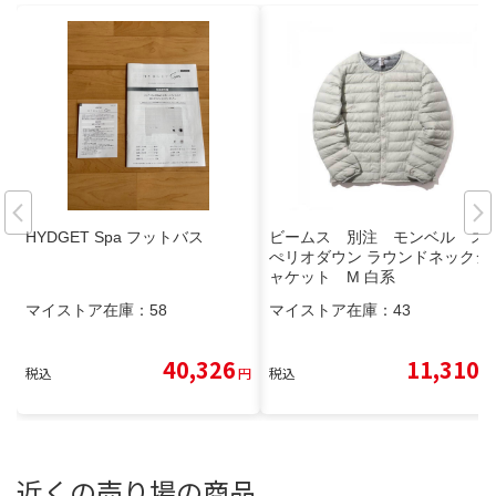
HYDGET Spa フットバス
ビームス 別注 モンベル ス
ぺリオダウン ラウンドネックジ
ャケット M 白系
マイストア在庫：
58
マイストア在庫：
43
40,326
11,310
税込
円
税込
円
近くの売り場の商品