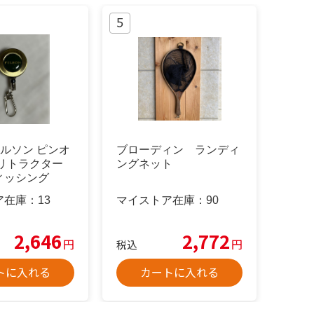
 フィルソン ピンオ
ブローディン ランディ
 リトラクター
ングネット
ィッシング
ア在庫：
13
マイストア在庫：
90
2,646
2,772
円
円
税込
トに入れる
カートに入れる