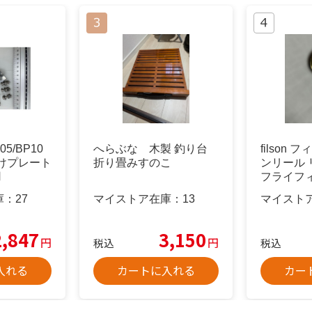
5/BP10
へらぶな 木製 釣り台
filson
けプレート
折り畳みすのこ
ンリール
用
フライフ
庫：
27
マイストア在庫：
13
マイスト
2,847
3,150
円
円
税込
税込
入れる
カートに入れる
カー