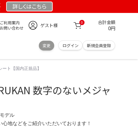
祭
詳しくは
こちら
合計金額
ご利用案内
0
ゲスト様
0円
お問い合わせ
変更
ログイン
新規会員登録
ャーシート【国内正規品】
SARUKAN 数字のないメジャ
 限定モデル
の使い心地などをご紹介いただいております！