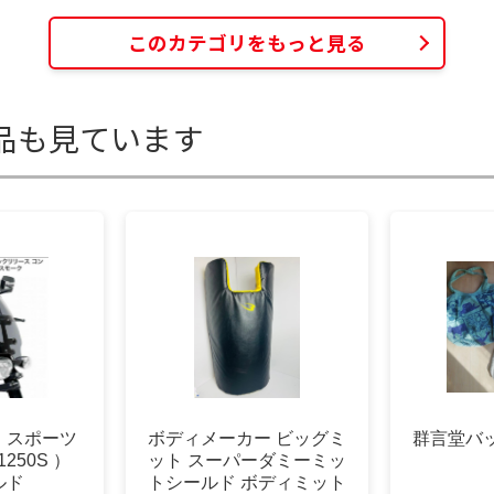
このカテゴリをもっと見る
品も見ています
 スポーツ
ボディメーカー ビッグミ
群言堂バ
250S ）
ット スーパーダミーミッ
ルド
トシールド ボディミット