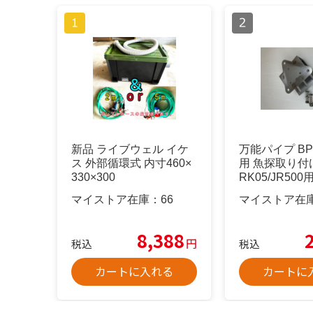
新品 ライブウェル イケ
万能パイプ BP0
ス 外部循環式 内寸460×
用 魚探取り付
330×300
RK05/JR500
マイストア在庫：
66
マイストア在
8,388
円
税込
税込
カートに入れる
カートに