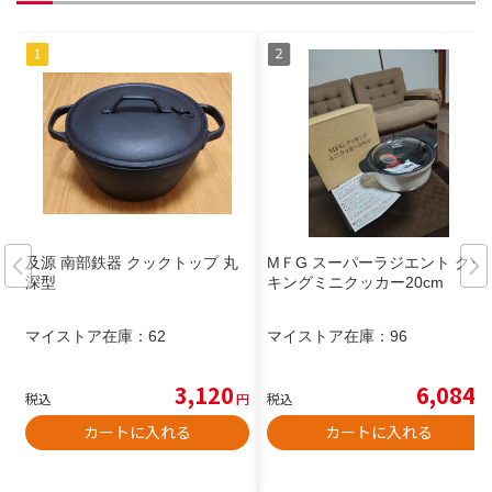
及源 南部鉄器 クックトップ 丸
MＦG スーパーラジエント クッ
深型
キングミニクッカー20cm
マイストア在庫：
62
マイストア在庫：
96
3,120
6,084
税込
円
税込
円
カートに入れる
カートに入れる