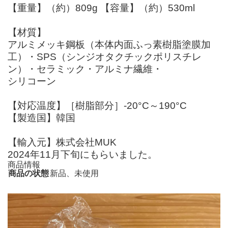
【重量】（約）809g 【容量】（約）530ml
【材質】
アルミメッキ鋼板（本体内面ふっ素樹脂塗膜加
工）・SPS（シンジオタクチックポリスチレ
ン）・セラミック・アルミナ繊維・
シリコーン
【対応温度】［樹脂部分］-20°C～190°C
【製造国】韓国
【輸入元】株式会社MUK
2024年11月下旬にもらいました。
商品情報
商品の状態
新品、未使用