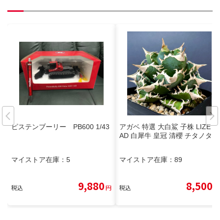
ピステンブーリー PB600 1/43
アガベ 特選 大白鯊 子株 LIZE S
AD 白犀牛 皇冠 清櫻 チタノタ
マイストア在庫：
5
マイストア在庫：
89
9,880
8,500
税込
円
税込
円