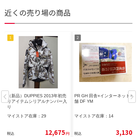
近くの売り場の商品
（新品）DUPPIES 2013年初売
PR GH 田舎×インターネット×老
りアイテムシリアルナンバー入
舗 DF YM
り
マイストア在庫：
29
マイストア在庫：
14
12,675
3,130
税込
円
税込
円