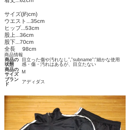
着丈...62cm
サイズ(約cm)
ウエスト...35cm
ヒップ...53cm
股上...36cm
股下...70cm
全長 98cm
商品情報
商品の
目立った傷や汚れなし","subname":"細かな使用
状態
感・傷・汚れはあるが、目立たない
商品の
M
サイズ
ブラン
アディダス
ド