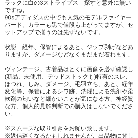
ラックに白の3ストライプス。探すと意外に無い
ですね。
90sアディダスの中でも人気のモデルファイヤー
バード、カラーも黒で値段も上がってますが、セ
ットアップで揃うのは先ずないです。
状態 経年、保管によるあと、ジップ剥げなどあ
りますが、ダメージなどなくまだまだ着れます。
ヴィンテージ、古着品はとくに画像を必ず確認し
(新品、未使用、デッドストックも)特有のスレ、
ほつれ、しみ、ダメージ、毛羽立ち、あと、経年
変化等、保管によるシワ跡、洗濯による洗剤や柔
軟剤の匂いなど細かいことが気になる方、神経質
な方、個人的見解判断での購入はしないでくださ
い。
※スムーズな取り引きをお願い致します。
※返信遅くなるかもしれませんが、出品物に関し