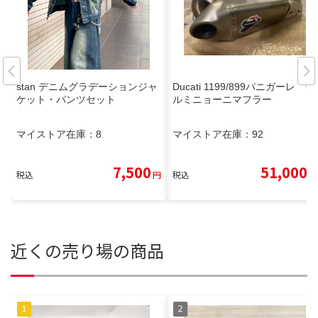
stan デニムグラデーションジャ
Ducati 1199/899パニガーレ テ
ケット・パンツセット
ルミニョーニマフラー
マイストア在庫：
8
マイストア在庫：
92
7,500
51,000
税込
円
税込
円
近くの売り場の商品