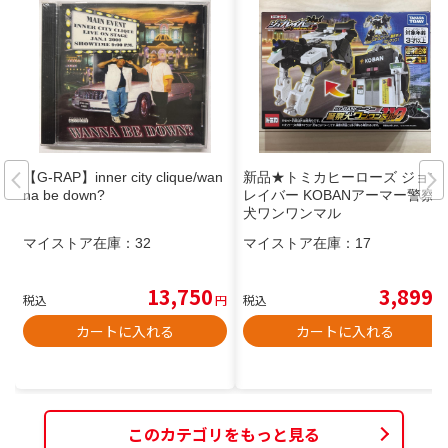
【G-RAP】inner city clique/wan
新品★トミカヒーローズ ジョブ
na be down?
レイバー KOBANアーマー警察
犬ワンワンマル
マイストア在庫：
32
マイストア在庫：
17
13,750
3,899
税込
円
税込
円
カートに入れる
カートに入れる
このカテゴリをもっと見る