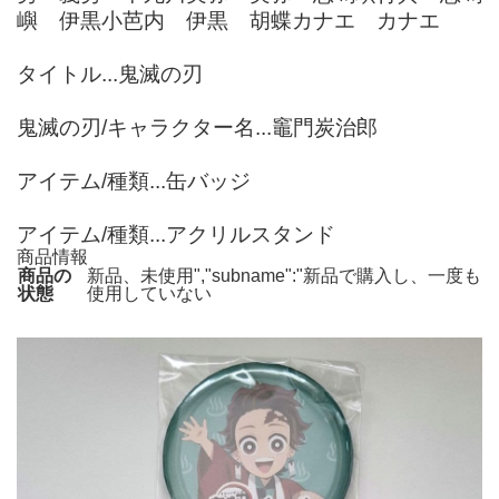
嶼 伊黒小芭内 伊黒 胡蝶カナエ カナエ
タイトル...鬼滅の刃
鬼滅の刃/キャラクター名...竈門炭治郎
アイテム/種類...缶バッジ
アイテム/種類...アクリルスタンド
商品情報
商品の
新品、未使用","subname":"新品で購入し、一度も
状態
使用していない