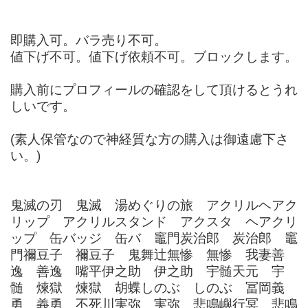
即購入可。バラ売り不可。
値下げ不可。値下げ依頼不可。ブロックします。
購入前にプロフィールの確認をして頂けるとうれ
しいです。
(素人保管なので神経質な方の購入は御遠慮下さ
い。)
鬼滅の刃 鬼滅 湯めぐりの旅 アクリルヘアク
リップ アクリルスタンド アクスタ ヘアクリ
ップ 缶バッジ 缶バ 竈門炭治郎 炭治郎 竈
門禰豆子 禰豆子 鬼舞辻無惨 無惨 我妻善
逸 善逸 嘴平伊之助 伊之助 宇髄天元 宇
髄 煉獄 煉獄 胡蝶しのぶ しのぶ 冨岡義
勇 義勇 不死川実弥 実弥 悲鳴嶼行冥 悲鳴