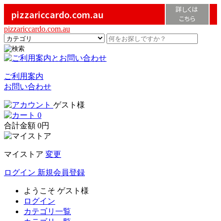
詳しくは
pizzariccardo.com.au
こちら
pizzariccardo.com.au
ご利用案内
お問い合わせ
ゲスト様
0
合計金額
0円
マイストア
変更
ログイン
新規会員登録
ようこそ
ゲスト様
ログイン
カテゴリ一覧